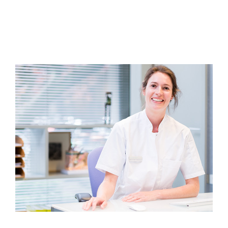
Het maken van een afspraak kan alleen
telefonisch. U kunt van maandag tot en met
vrijdag bellen met
020-8203465
tussen 8.15-16.30
uur en op woensdagavond tussen 18-20 uur.