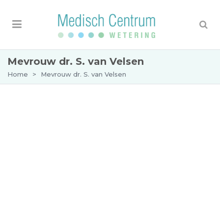
Mevrouw dr. S. van Velsen
Home
>
Mevrouw dr. S. van Velsen
Afspraak maken bij mevrouw dr. S. van
Velsen
Mevrouw van Velsen is opgeleid tot dermatoloog
aan het VUmc in Amsterdam. Zij schreef een
proefschrift over de behandeling van patiënten
met ernstig atopisch eczeem. Naast de
algemene dermatologie heeft eczeem dan ook
haar speciale interesse. Ook houdt zij zich bezig
met het onderzoek naar contactallergieën.