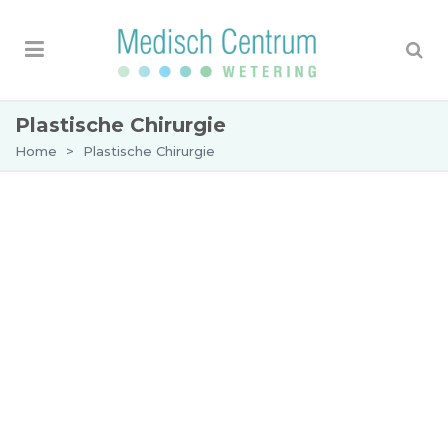
Plastische Chirurgie
Home
>
Plastische Chirurgie
Plastische chirurgie
Het doel van plastische chirurgie is om patiënten
te helpen zich beter te voelen over hun uiterlijk,
hun zelfvertrouwen te vergroten en functionele
problemen te corrigeren die hun dagelijks leven
kunnen beïnvloeden. Het is belangrijk op te
merken dat plastische chirurgie, vooral
esthetische chirurgie, een persoonlijke keuze is