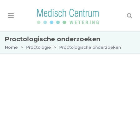
Proctologische onderzoeken
Home
>
Proctologie
>
Proctologische onderzoeken
Onderzoeken
De arts kan tijdens uw afspraak op de
proctologie verschillende onderzoeken
uitvoeren om nader te bepalen wat er aan de
hand is en een diagnose te kunnen stellen.
Mogelijke complicaties na het