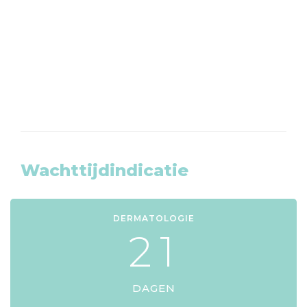
8203465
KLIK HIER
Wachttijdindicatie
DERMATOLOGIE
2
1
DAGEN