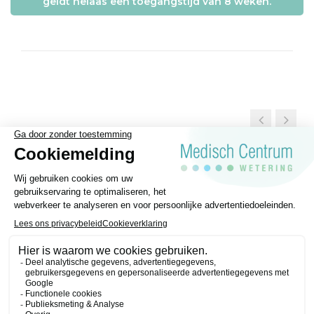
geldt helaas een toegangstijd van 8 weken.
Algemene voorwaarden
Privacy statement
Disclaimer