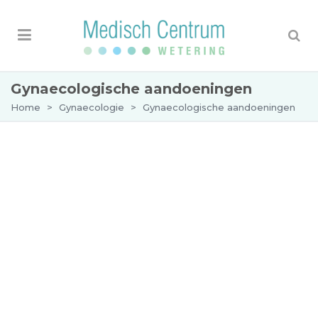
Gynaecologische aandoeningen
Home
>
Gynaecologie
>
Gynaecologische aandoeningen
Gynaecologische
aandoeningen
Bij Medisch Centrum Wetering helpen we u
graag met het behandelen van verschillende
soorten
gynaecologische
aandoeningen.
Wij bieden behandelingen aan voor: