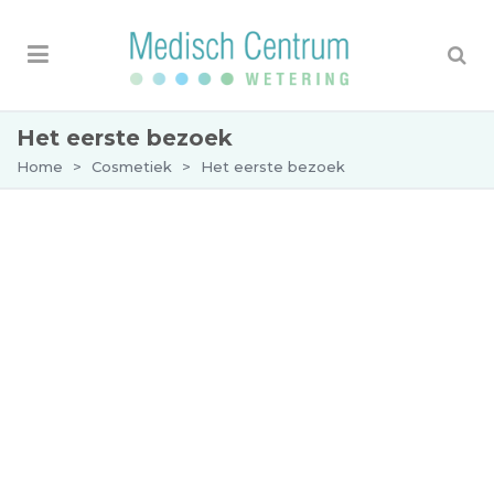
Het eerste bezoek
Home
>
Cosmetiek
>
Het eerste bezoek
Het eerste bezoek
Medisch Centrum Wetering is gespecialiseerd in
de behandeling van huidziekten,
huidveroudering en cosmetisch ontsierende
huidproblemen.
Als u nooit eerder een
cosmetische behandeling
heeft ondergaan, is ons advies om een afspraak
te maken voor een intake op het spreekuur voor