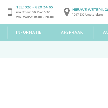
TEL:
020 – 820 34 65
NIEUWE WETERINGS
ma t/m vr: 08.15 – 16.30
1017 ZX Amsterdam
wo. avond: 18.00 – 20.00
INFORMATIE
AFSPRAAK
V
Het eerste bezoek
U heeft binnenkort uw eerste afspraak bij Medis
bent voor varices (
spataderen
). In deze brief leg
waarmee u rekening moet houden.