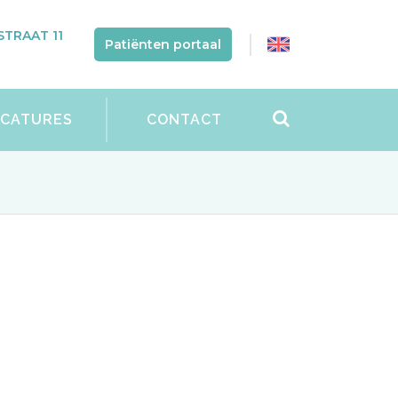
TRAAT 11
Patiënten portaal
ACATURES
CONTACT
ch Centrum Wetering omdat u verwezen
gen we uit wat u kunt verwachten en