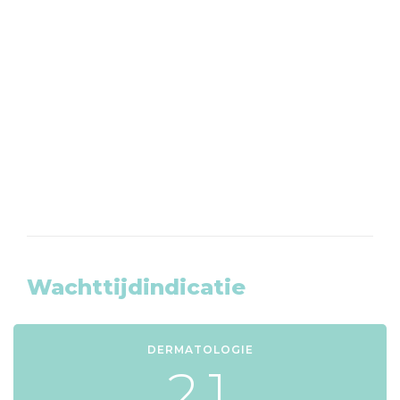
Afspraak maken?
Wij zijn telefonisch bereikbaar van
maandag tot en met vrijdag op 020-
8203465
KLIK HIER
Wachttijdindicatie
DERMATOLOGIE
2
1