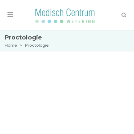
Proctologie
Home
>
Proctologie
Proctologie
Wat is proctologie?
Proctologie is het vakgebied dat zich bezighoudt
met klachten en lichamelijke aandoeningen
rondom de anus. Klachten in het anale gebied
komen veel voor en zijn vaak goed te
behandelen.