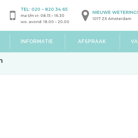
TEL:
020 – 820 34 65
NIEUWE WETERINGS
ma t/m vr: 08.15 – 16.30
1017 ZX Amsterdam
wo. avond: 18.00 – 20.00
INFORMATIE
AFSPRAAK
V
n
 C. van Heuven
disch Centrum Wetering.