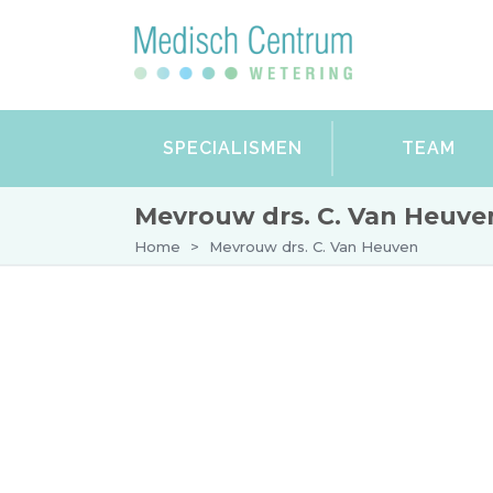
SPECIALISMEN
TEAM
Mevrouw drs. C. Van Heuve
Home
>
Mevrouw drs. C. Van Heuven
Afspraak maken bij mevrouw drs.
BIG-nummer: 89057696501
Mevrouw Van Heuven is fleboloog bij Me