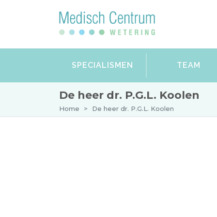
SPECIALISMEN
TEAM
De heer dr. P.G.L. Koolen
Home
>
De heer dr. P.G.L. Koolen
Afspraak maken bij de heer dr. P.
De heer Koolen is opgeleid tot plastisch
jaren heeft hij onder andere gewerkt voo
Anderson Cancer Center (Houston), en w