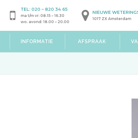
TEL:
020 – 820 34 65
NIEUWE WETERINGS
ma t/m vr: 08.15 – 16.30
1017 ZX Amsterdam
wo. avond: 18.00 – 20.00
INFORMATIE
AFSPRAAK
V
G.L. Koolen
 chirurg in het Amsterdam UMC. In de afgelopen
r de Harvard Medical School (Boston), het MD
erkt hij momenteel ook in het Haaglanden MC