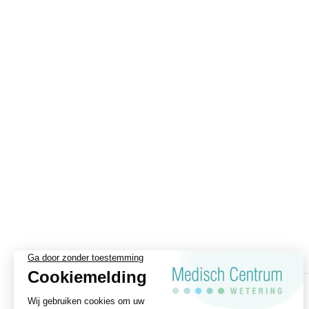
(Den Haag).
Hij is gespecialiseerd in de reconstructi
cosmetische ingrepen, fillers, en handchir
U kunt online of telefonisch een afspraak
AFSPRAAK MAKEN
For English, click here.