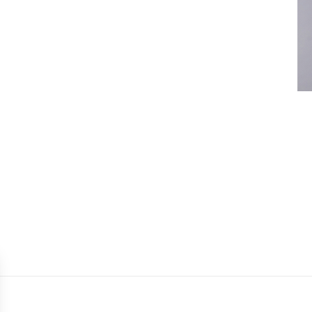
eve chirurgie na de behandeling van kanker,
urgie.
 inplannen met Plastisch chirurg Koolen.