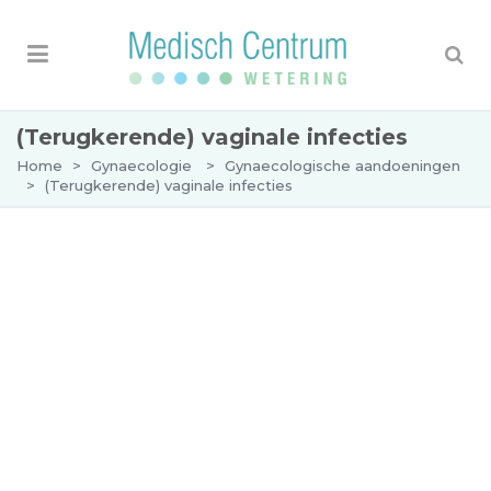
(Terugkerende) vaginale infecties
Home
>
Gynaecologie
>
Gynaecologische aandoeningen
>
(Terugkerende) vaginale infecties
(Terugkerende) vaginale
infecties
Oorzaken van vaginale infecties
In de vagina leven normaal gesproken bacteriën
en schimmels in evenwicht. Soms kan de groei
van schimmels uit de hand lopen, wat kan leiden
tot een vaginale schimmelinfectie, ook bekend