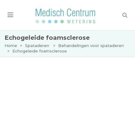
Echogeleide foamsclerose
Home
>
Spataderen
>
Behandelingen voor spataderen
>
Echogeleide foamsclerose
OMSCHRIJVING
TARIEVEN EN VERGOEDINGEN
PATIËNTEN INFORMATIEFOLDER