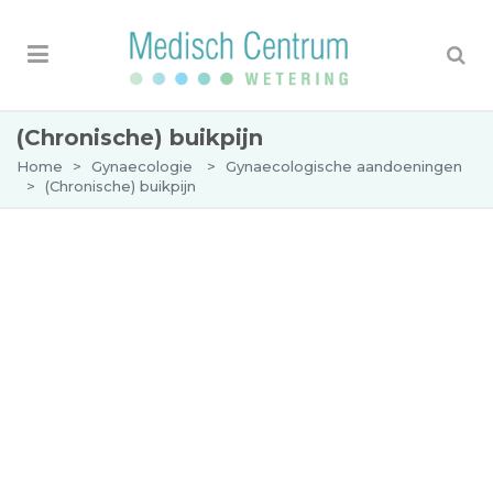
(Chronische) buikpijn
Home
>
Gynaecologie
>
Gynaecologische aandoeningen
>
(Chronische) buikpijn
(Chronische) buikpijn
Chronische buikpijn is een veelvoorkomend
probleem dat optreedt wanneer
buikpijnklachten langer dan drie tot zes
maanden aanhouden. Voor vrouwen kan dit een
complexe kwestie zijn, waarbij verschillende
symptomen en klachten naar voren kunnen
komen.