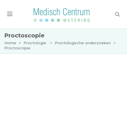
Proctoscopie
Home
>
Proctologie
>
Proctologische onderzoeken
>
Proctoscopie
Proctoscopie
Wat is een proctoscopie?
Een proctoscopie is een onderzoek waarbij een
arts de anus en de endeldarm onderzoekt. De
anus is de sluitspier die ontlasting tegenhoudt.
De endeldarm is het laatste deel van de dikke
darm waar ontlasting wordt opgeslagen.