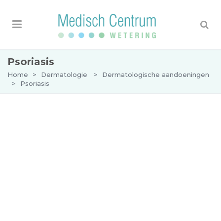
Psoriasis
Home
>
Dermatologie
>
Dermatologische aandoeningen
>
Psoriasis
Psoriasis
Psoriasis is een
aandoening
van de huid waarbij
rode plekken en witte schilfers ontstaan. Deze
plekken jeuken soms en kunnen ook pijn doen.
Vaak is er sprake van een erfelijke aanleg en kan
iemand anders in de familie er ook last van
hebben.