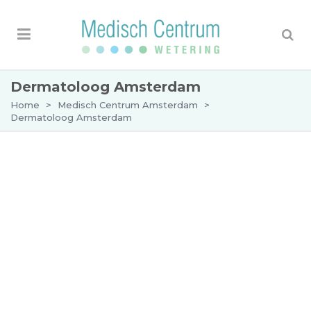
Dermatoloog Amsterdam
Home
>
Medisch Centrum Amsterdam
>
Dermatoloog Amsterdam
Dermatoloog in Amsterdam
Medisch Centrum Wetering is een centrum in
Amsterdam gespecialiseerd in dermatologie.
Ons doel is om een behandeling te bieden in een
omgeving waar je je op je gemak voelt en waar jij
en je probleem de volle aandacht krijgen. Wil je
een verdachte moedervlek laten controleren? Of
heb je een hardnekkige huidziekte? Ons