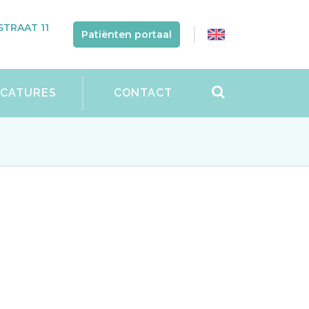
TRAAT 11
Patiënten portaal
ACATURES
CONTACT
e?
ontact maken met de huid. Door deze
 we over allergisch contacteczeem.
 overgevoelig zijn geworden voor