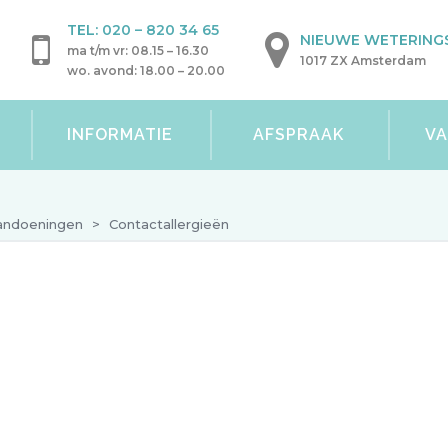
TEL:
020 – 820 34 65
NIEUWE WETERINGS
ma t/m vr: 08.15 – 16.30
1017 ZX Amsterdam
wo. avond: 18.00 – 20.00
INFORMATIE
AFSPRAAK
V
andoeningen
>
Contactallergieën
Wat is een contact allergi
Contactallergie is een allergie voor stoffen die c
allergie kan er ook eczeem ontstaan. Dan spreken
Allergisch contacteczeem ontstaat bij mensen die